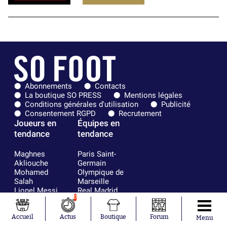
Abonnements
Contacts
La boutique SO PRESS
Mentions légales
Conditions générales d'utilisation
Publicité
Consentement RGPD
Recrutement
Joueurs en
Équipes en
tendance
tendance
Maghnes
Paris Saint-
Akliouche
Germain
Mohamed
Olympique de
Salah
Marseille
Lionel Messi
Real Madrid
0
Ferrán Torres
FIFA
Kilian Corredor
Olympique
Franco
lyonnais
Accueil
Actus
Boutique
Forum
Menu