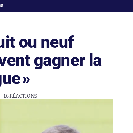
ne
it ou neuf
vent gagner la
gue
»
16
RÉACTIONS