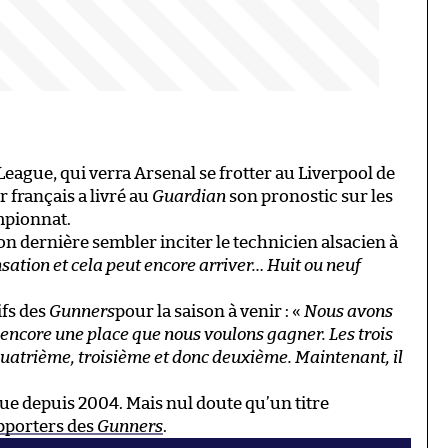
eague, qui verra Arsenal se frotter au Liverpool de
 français a livré au
Guardian
son pronostic sur les
mpionnat.
son dernière sembler inciter le technicien alsacien à
nsation et cela peut encore arriver… Huit ou neuf
fs des
Gunners
pour la saison à venir : «
Nous avons
a encore une place que nous voulons gagner. Les trois
uatrième, troisième et donc deuxième. Maintenant, il
»
ue depuis 2004. Mais nul doute qu’un titre
upporters des
Gunners
.