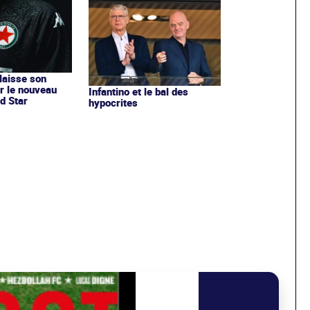
 laisse son
r le nouveau
Infantino et le bal des
d Star
hypocrites