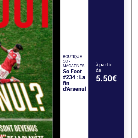
BOUTIQUE
SO -
à partir
MAGAZINES
So Foot
de
#234 : La
5.50€
fin
d'Arsenul