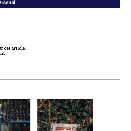
Arsenal
 cet article.
ant
.