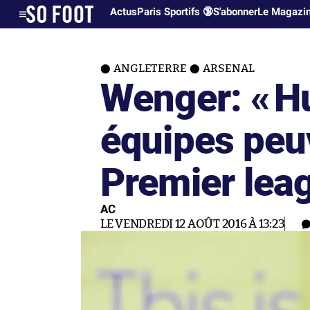
Actus
Paris Sportifs 🔞
S'abonner
Le Magazi
ANGLETERRE
ARSENAL
Wenger: «
Hu
équipes peu
Premier lea
AC
LE VENDREDI 12 AOÛT 2016 À 13:23