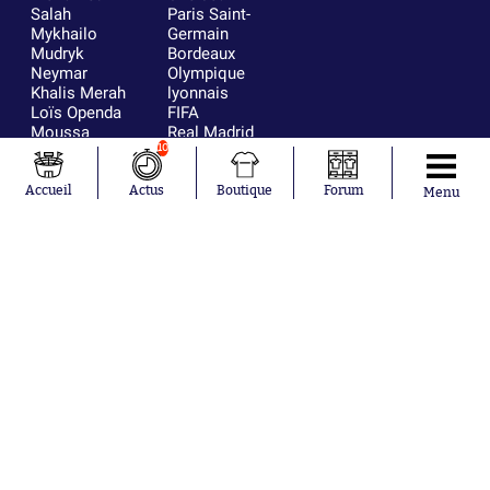
Salah
Paris Saint-
Mykhailo
Germain
Mudryk
Bordeaux
Neymar
Olympique
Khalis Merah
lyonnais
Loïs Openda
FIFA
Moussa
Real Madrid
Niakhaté
RC Strasbourg
10
Nicolás
AC Milan
Tagliafico
France
Accueil
Actus
Boutique
Forum
Menu
Pavel Šulc
RC Lens
Josh Maja
Gauthier Hein