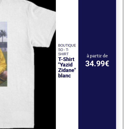
BOUTIQUE
SO - T-
SHIRT
à partir de
T-Shirt
34.99€
"Yazid
Zidane"
blanc