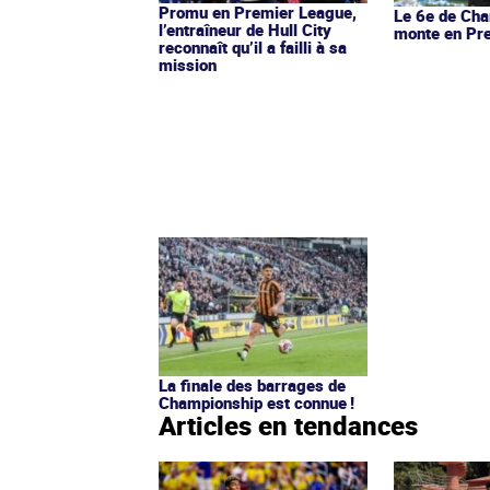
Promu en Premier League,
Le 6e de Ch
l’entraîneur de Hull City
monte en Pr
reconnaît qu’il a failli à sa
mission
La finale des barrages de
Championship est connue !
Articles en tendances