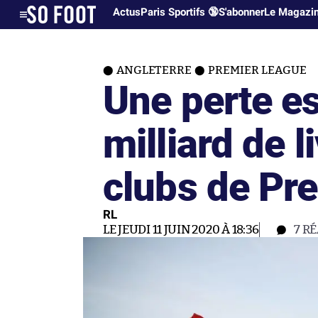
Actus
Paris Sportifs 🔞
S'abonner
Le Magazi
ANGLETERRE
PREMIER LEAGUE
Une perte e
milliard de l
clubs de Pr
RL
LE JEUDI 11 JUIN 2020 À 18:36
7
RÉ