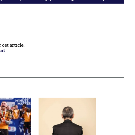
cet article.
ant
.