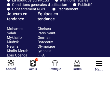
La boutique SO PRESS
Mentions légales
Conditions générales d'utilisation
Publicité
Consentement RGPD
Recrutement
Joueurs en
Équipes en
tendance
tendance
Mohamed
Chelsea
Salah
Paris Saint-
Mykhailo
Germain
Mudryk
Bordeaux
Neymar
Olympique
Khalis Merah
lyonnais
Loïs Openda
FIFA
Moussa
Real Madrid
10
Niakhaté
RC Strasbourg
Nicolás
AC Milan
Accueil
Actus
Boutique
Forum
Menu
Tagliafico
France
Pavel Šulc
RC Lens
Josh Maja
Gauthier Hein