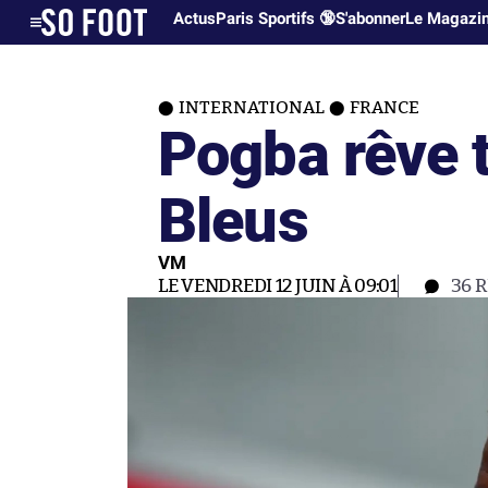
Actus
Paris Sportifs 🔞
S'abonner
Le Magazi
INTERNATIONAL
FRANCE
Pogba rêve 
Bleus
VM
LE VENDREDI 12 JUIN À 09:01
36
R