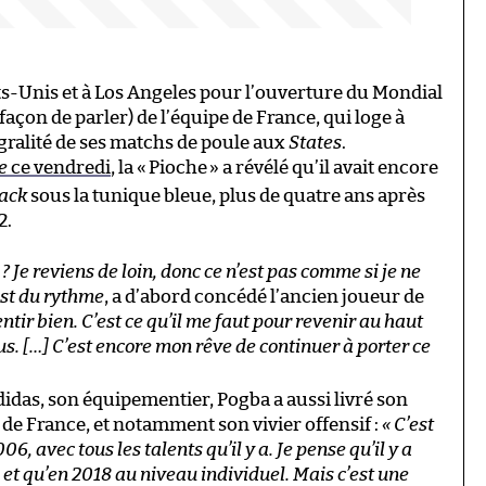
ats-Unis et à Los Angeles pour l’ouverture du Mondial
(façon de parler) de l’équipe de France, qui loge à
égralité de ses matchs de poule aux
States
.
e
ce vendredi
, la «
Pioche
» a révélé qu’il avait encore
ack
sous la tunique bleue, plus de quatre ans après
2.
 Je reviens de loin, donc ce n’est pas comme si je ne
est du rythme
, a d’abord concédé l’ancien joueur de
entir bien. C’est ce qu’il me faut pour revenir au haut
us. […] C’est encore mon rêve de continuer à porter ce
didas, son équipementier, Pogba a aussi livré son
 de France, et notamment son vivier offensif :
« C’est
6, avec tous les talents qu’il y a. Je pense qu’il y a
et qu’en 2018 au niveau individuel. Mais c’est une