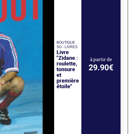
BOUTIQUE
SO - LIVRES
Livre
"Zidane :
à partir de
roulette,
29.90€
tonsure
et
première
étoile"