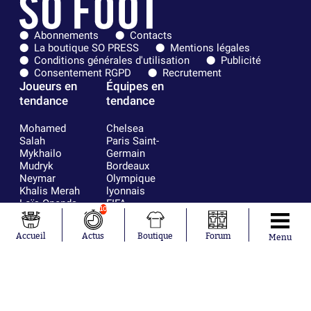
Abonnements
Contacts
La boutique SO PRESS
Mentions légales
Conditions générales d'utilisation
Publicité
Consentement RGPD
Recrutement
Joueurs en
Équipes en
tendance
tendance
Mohamed
Chelsea
Salah
Paris Saint-
Mykhailo
Germain
Mudryk
Bordeaux
Neymar
Olympique
Khalis Merah
lyonnais
Loïs Openda
FIFA
10
Moussa
Real Madrid
Niakhaté
RC Strasbourg
Accueil
Actus
Boutique
Forum
Menu
Nicolás
AC Milan
Tagliafico
France
Pavel Šulc
RC Lens
Josh Maja
Gauthier Hein