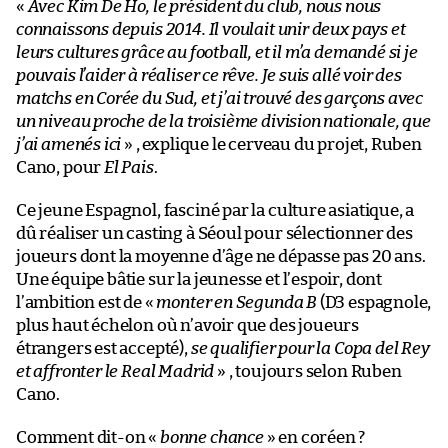
«
Avec Kim De Ho, le président du club, nous nous
connaissons depuis 2014. Il voulait unir deux pays et
leurs cultures grâce au football, et il m’a demandé si je
pouvais l’aider à réaliser ce rêve. Je suis allé voir des
matchs en Corée du Sud, et j’ai trouvé des garçons avec
un niveau proche de la troisième division nationale, que
j’ai amenés ici
» , explique le cerveau du projet, Ruben
Cano, pour
El Pais
.
Ce jeune Espagnol, fasciné par la culture asiatique, a
dû réaliser un casting à Séoul pour sélectionner des
joueurs dont la moyenne d’âge ne dépasse pas 20 ans.
Une équipe bâtie sur la jeunesse et l’espoir, dont
l’ambition est de «
monter en Segunda B
(D3 espagnole,
plus haut échelon où n’avoir que des joueurs
étrangers est accepté),
se qualifier pour la Copa del Rey
et affronter le Real Madrid
» , toujours selon Ruben
Cano.
Comment dit-on «
bonne chance
» en coréen ?