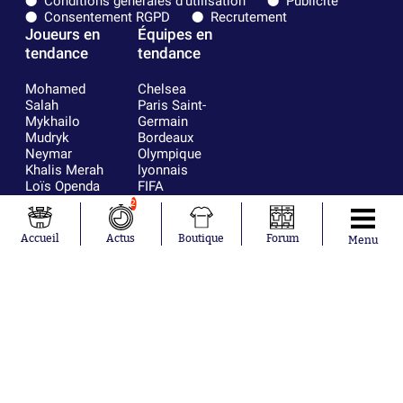
Conditions générales d'utilisation
Publicité
Consentement RGPD
Recrutement
Joueurs en
Équipes en
tendance
tendance
Mohamed
Chelsea
Salah
Paris Saint-
Mykhailo
Germain
Mudryk
Bordeaux
Neymar
Olympique
Khalis Merah
lyonnais
Loïs Openda
FIFA
Moussa
Real Madrid
2
Niakhaté
RC Strasbourg
Nicolás
AC Milan
Accueil
Actus
Boutique
Forum
Menu
Tagliafico
France
Pavel Šulc
RC Lens
Josh Maja
Gauthier Hein