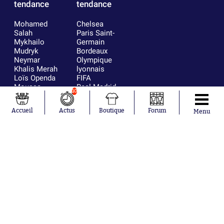
tendance
tendance
Mohamed
Chelsea
Salah
Paris Saint-
Mykhailo
Germain
Mudryk
Bordeaux
Neymar
Olympique
Khalis Merah
lyonnais
Loïs Openda
FIFA
Moussa
Real Madrid
10
Niakhaté
RC Strasbourg
Nicolás
AC Milan
Accueil
Actus
Boutique
Forum
Menu
Tagliafico
France
Pavel Šulc
RC Lens
Josh Maja
Gauthier Hein