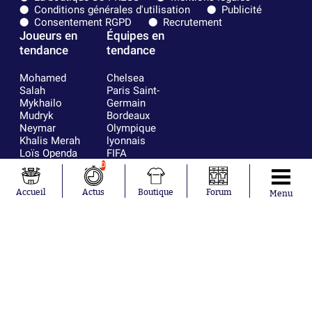
Conditions générales d'utilisation
Publicité
Consentement RGPD
Recrutement
Joueurs en
Équipes en
tendance
tendance
Mohamed
Chelsea
Salah
Paris Saint-
Mykhailo
Germain
Mudryk
Bordeaux
Neymar
Olympique
Khalis Merah
lyonnais
Loïs Openda
FIFA
Moussa
Real Madrid
0
Niakhaté
RC Strasbourg
Nicolás
AC Milan
Accueil
Actus
Boutique
Forum
Menu
Tagliafico
France
Pavel Šulc
RC Lens
Josh Maja
Gauthier Hein