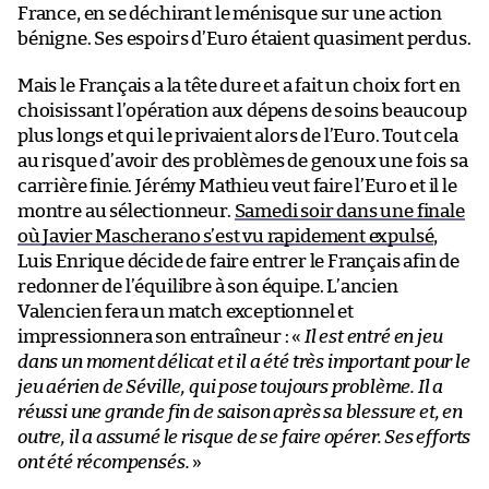
France, en se déchirant le ménisque sur une action
bénigne. Ses espoirs d’Euro étaient quasiment perdus.
Mais le Français a la tête dure et a fait un choix fort en
choisissant l’opération aux dépens de soins beaucoup
plus longs et qui le privaient alors de l’Euro. Tout cela
au risque d’avoir des problèmes de genoux une fois sa
carrière finie. Jérémy Mathieu veut faire l’Euro et il le
montre au sélectionneur.
Samedi soir dans une finale
où Javier Mascherano s’est vu rapidement expulsé
,
Luis Enrique décide de faire entrer le Français afin de
redonner de l’équilibre à son équipe. L’ancien
Valencien fera un match exceptionnel et
impressionnera son entraîneur : «
Il est entré en jeu
dans un moment délicat et il a été très important pour le
jeu aérien de Séville, qui pose toujours problème. Il a
réussi une grande fin de saison après sa blessure et, en
outre, il a assumé le risque de se faire opérer. Ses efforts
ont été récompensés.
»