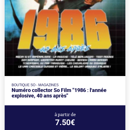
BOUTIQUE SO - MAGAZINES
Numéro collector So Film "1986 : l'année
explosive, 40 ans après"
à partir de
7.50€