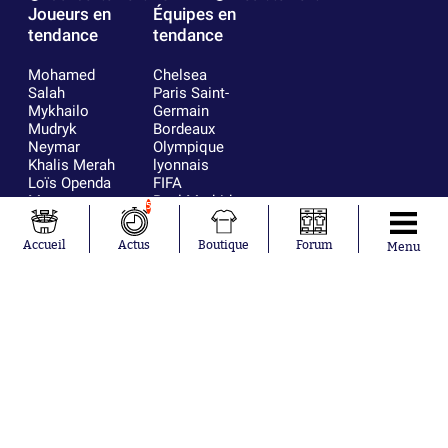
Joueurs en
Équipes en
tendance
tendance
Mohamed
Chelsea
Salah
Paris Saint-
Mykhailo
Germain
Mudryk
Bordeaux
Neymar
Olympique
Khalis Merah
lyonnais
Loïs Openda
FIFA
Moussa
Real Madrid
5
Niakhaté
RC Strasbourg
Nicolás
AC Milan
Accueil
Actus
Boutique
Forum
Menu
Tagliafico
France
Pavel Šulc
RC Lens
Josh Maja
Gauthier Hein