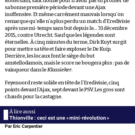
Rotterdam, sanctionné pour n’avoir pas su profiter de
sa bonne première période devant une Ajax
inoffensive. Et même carrément mauvais lorsqu’on
remarque qu’elle n’a plus perdu un match d’Eredivisie
après une mi-temps sans but depuis le… 31 décembre
2015, contre Utrecht. Sauf que les légendes sont
éternelles. À cinq minutes du terme, Dirk Kuyt surgit
pour mettre sa tête et faire exploser le De Kuip.
Derrière, les locaux font le siège du but
amstellodamois, mais le score ne bougera plus : pas de
vainqueur dans le
Klassieker
.
Feyenoord reste solide en tête de l’Eredivisie, cinq
points devant l’Ajax, sept devant le PSV. Les gros sont
chauds pour la castagne.
Thionville : ceci est une « mini-révolution »
Par Eric Carpentier