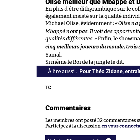
Olise meilleur que Mbappé et 
En plus d’être dithyrambique sur le col
également insisté sur la qualité indiv
Michael Olise, évidemment :
«
Olise n’a
Mbappé n’ont pas. Il voit des opportunité
qualités différentes.
»
Enfin, le showma
cinq meilleurs joueurs du monde, trois
Yamal.
Si même le Roi de la jungle le dit.
Pour Théo Zidane, entraîn
TC
Commentaires
Les membres ont posté 32 commentaires sur
Participez à la discussion
en vous connect