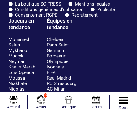
La boutique SO PRESS
Mentions légales
Conditions générales d'utilisation
Publicité
Consentement RGPD
Recrutement
Joueurs en
Équipes en
tendance
tendance
Mohamed
Chelsea
Salah
Paris Saint-
Mykhailo
Germain
Mudryk
Bordeaux
Neymar
Olympique
Khalis Merah
lyonnais
Loïs Openda
FIFA
Moussa
Real Madrid
Niakhaté
RC Strasbourg
Nicolás
AC Milan
Tagliafico
France
10
Pavel Šulc
RC Lens
Josh Maja
Accueil
Actus
Boutique
Forum
Menu
Gauthier Hein