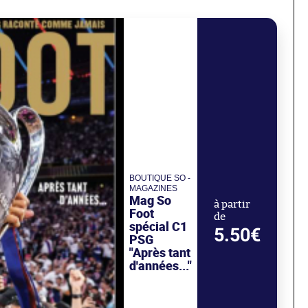
BOUTIQUE SO -
MAGAZINES
Mag So
à partir
Foot
de
spécial C1
5.50€
PSG
"Après tant
d'années..."