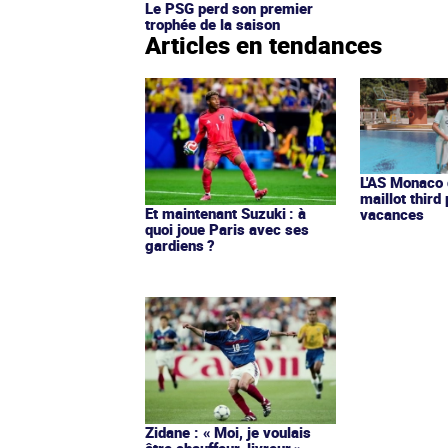
Le PSG perd son premier
trophée de la saison
Articles en tendances
L'AS Monaco d
maillot third
Et maintenant Suzuki : à
vacances
quoi joue Paris avec ses
gardiens ?
Zidane : « Moi, je voulais