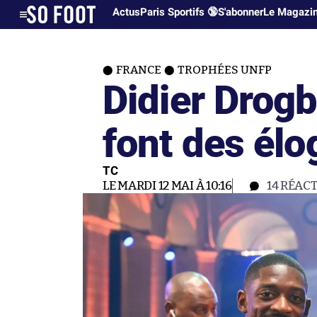
Actus
Paris Sportifs 🔞
S'abonner
Le Magazi
FRANCE
TROPHÉES UNFP
Didier Drogb
font des él
TC
LE MARDI 12 MAI À 10:16
14
RÉACT