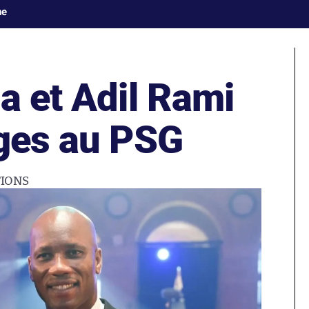
ne
a et Adil Rami
oges au PSG
IONS