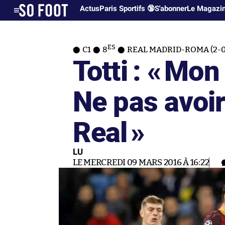
Actus
Paris Sportifs 🔞
S'abonner
Le Magazi
ES
C1
8
REAL MADRID-ROMA (2-0
Totti : «
Mon 
Ne pas avoir
Real
»
LU
LE MERCREDI 09 MARS 2016 À 16:22