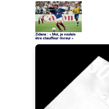
Zidane : « Moi, je voulais
être chauffeur-livreur »