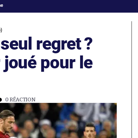
ne
)
seul regret ?
 joué pour le
0
RÉACTION