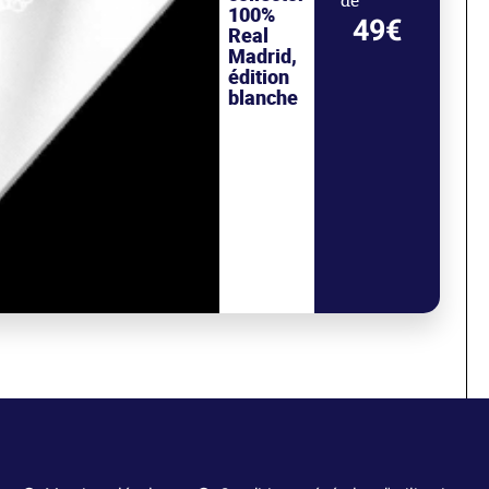
de
100%
49€
Real
Madrid,
édition
blanche