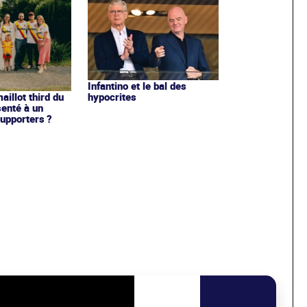
Infantino et le bal des
hypocrites
illot third du
enté à un
upporters ?