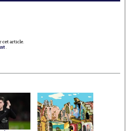
cet article.
ant
.