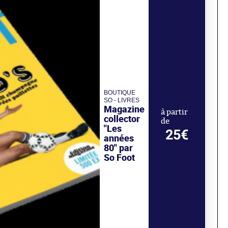
BOUTIQUE
SO - LIVRES
Magazine
à partir
collector
de
"Les
25€
années
80" par
So Foot