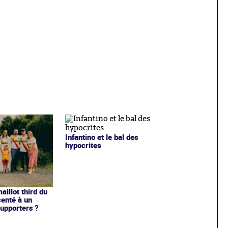
Infantino et le bal des
hypocrites
illot third du
enté à un
upporters ?