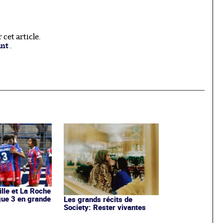
cet article.
ant
.
ille et La Roche
igue 3 en grande
Les grands récits de
Society: Rester vivantes