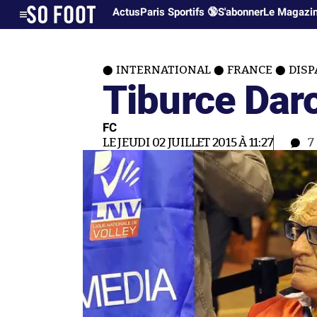
Actus
Paris Sportifs 🔞
S'abonner
Le Magazi
INTERNATIONAL
FRANCE
DISP
Tiburce Dar
FC
LE JEUDI 02 JUILLET 2015 À 11:27
7