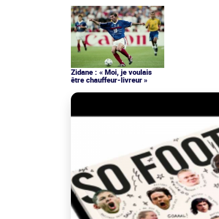
Zidane : « Moi, je voulais
être chauffeur-livreur »