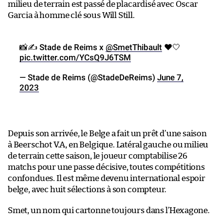
milieu de terrain est passé de placardisé avec Oscar
Garcia à homme clé sous Will Still.
📸✍️ Stade de Reims x
@SmetThibault
❤️🤍
pic.twitter.com/YCsQ9J6TSM
— Stade de Reims (@StadeDeReims)
June 7,
2023
Depuis son arrivée, le Belge a fait un prêt d’une saison
à Beerschot V.A, en Belgique. Latéral gauche ou milieu
de terrain cette saison, le joueur comptabilise 26
matchs pour une passe décisive, toutes compétitions
confondues. Il est même devenu international espoir
belge, avec huit sélections à son compteur.
Smet, un nom qui cartonne toujours dans l’Hexagone.