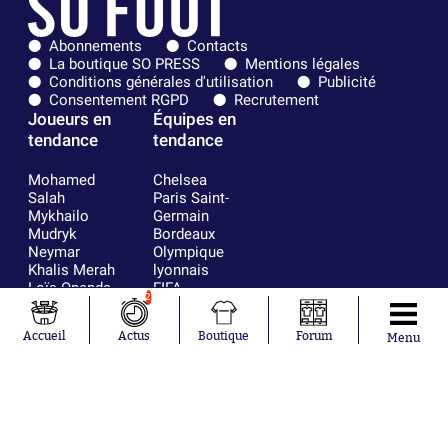
Abonnements
Contacts
La boutique SO PRESS
Mentions légales
Conditions générales d'utilisation
Publicité
Consentement RGPD
Recrutement
Joueurs en
Équipes en
tendance
tendance
Mohamed
Chelsea
Salah
Paris Saint-
Mykhailo
Germain
Mudryk
Bordeaux
Neymar
Olympique
Khalis Merah
lyonnais
Loïs Openda
FIFA
2
Moussa
Real Madrid
Niakhaté
RC Strasbourg
Accueil
Actus
Boutique
Forum
Menu
Nicolás
AC Milan
Tagliafico
France
Pavel Šulc
RC Lens
Josh Maja
Gauthier Hein