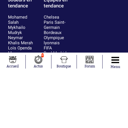
tendance
tendance
Mohamed
Chelsea
Salah
Paris Saint-
Mykhailo
Germain
Mudryk
Bordeaux
Neymar
Olympique
Khalis Merah
lyonnais
Loïs Openda
FIFA
Moussa
Real Madrid
10
Niakhaté
RC Strasbourg
Nicolás
AC Milan
Accueil
Actus
Boutique
Forum
Menu
Tagliafico
France
Pavel Šulc
RC Lens
Josh Maja
Gauthier Hein