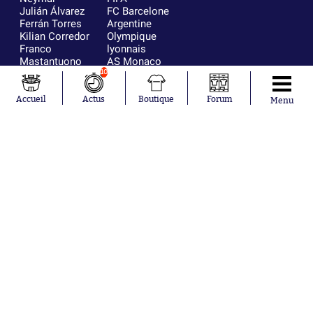
Julián Álvarez
FC Barcelone
Ferrán Torres
Argentine
Kilian Corredor
Olympique
Franco
lyonnais
Mastantuono
AS Monaco
Orel Mangala
RC Strasbourg
10
Rio Mavuba
Trabzonspor
Accueil
Actus
Boutique
Forum
Menu