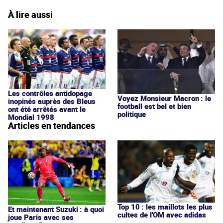
À lire aussi
Les contrôles antidopage
Voyez Monsieur Macron : le
inopinés auprès des Bleus
football est bel et bien
ont été arrêtés avant le
politique
Mondial 1998
Articles en tendances
Top 10 : les maillots les plus
Et maintenant Suzuki : à quoi
cultes de l'OM avec adidas
joue Paris avec ses