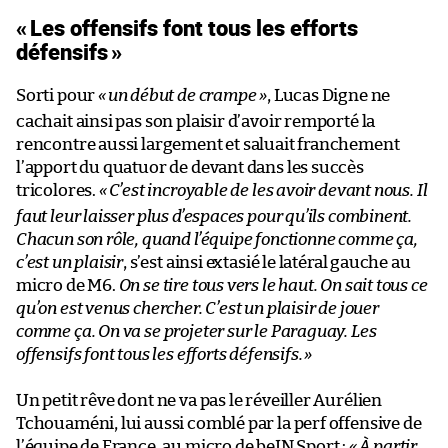
«
Les offensifs font tous les efforts
défensifs
»
Sorti pour
«
un début de crampe
»
, Lucas Digne ne
cachait ainsi pas son plaisir d’avoir remporté la
rencontre aussi largement et saluait franchement
l’apport du quatuor de devant dans les succès
tricolores.
«
C’est incroyable de les avoir devant nous. Il
faut leur laisser plus d’espaces pour qu’ils combinent.
Chacun son rôle, quand l’équipe fonctionne comme ça,
c’est un plaisir
, s’est ainsi extasié le latéral gauche au
micro de M6.
On se tire tous vers le haut. On sait tous ce
qu’on est venus chercher. C’est un plaisir de jouer
comme ça. On va se projeter sur le Paraguay. Les
offensifs font tous les efforts défensifs.
»
Un petit rêve dont ne va pas le réveiller Aurélien
Tchouaméni, lui aussi comblé par la perf offensive de
l’équipe de France, au micro de beIN Sport :
«
À partir