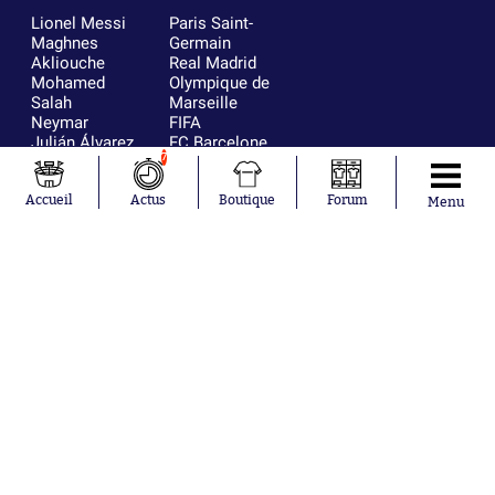
Lionel Messi
Paris Saint-
Maghnes
Germain
Akliouche
Real Madrid
Mohamed
Olympique de
Salah
Marseille
Neymar
FIFA
Julián Álvarez
FC Barcelone
7
Ferrán Torres
Argentine
Kilian Corredor
Olympique
Franco
lyonnais
Accueil
Actus
Boutique
Forum
Menu
Mastantuono
AS Monaco
Orel Mangala
RC Strasbourg
Rio Mavuba
Trabzonspor