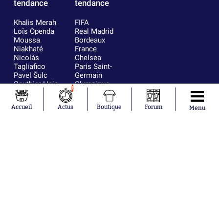
tendance
tendance
Khalis Merah
FIFA
Loïs Openda
Real Madrid
Moussa
Bordeaux
Niakhaté
France
Nicolás
Chelsea
Tagliafico
Paris Saint-
Pavel Šulc
Germain
Gauthier Hein
Olympique
1
Lionel Messi
lyonnais
Gonzalo
AC Milan
Accueil
Actus
Boutique
Forum
Menu
García Torres
RC Strasbourg
Gio Reyna
RC Lens
Leandro
Paredes