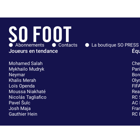
Abonnements
Contacts
La boutique SO PRESS
Joueurs en tendance
Équ
Mohamed Salah
Che
Mykhailo Mudryk
Par
Neymar
Bor
Khalis Merah
Oly
Loïs Openda
FIF
Moussa Niakhaté
Rea
Nicolás Tagliafico
RC 
Pavel Šulc
AC 
Josh Maja
Fra
Gauthier Hein
RC 