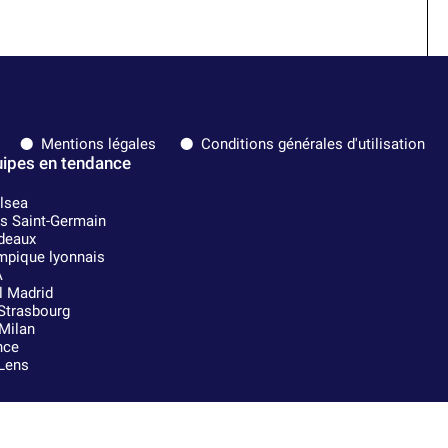
Mentions légales
Conditions générales d'utilisation
ipes en tendance
lsea
is Saint-Germain
deaux
mpique lyonnais
A
l Madrid
Strasbourg
Milan
nce
Lens