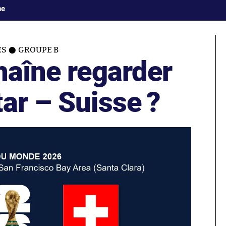
ne
ES
GROUPE B
haîne regarder
ar – Suisse ?