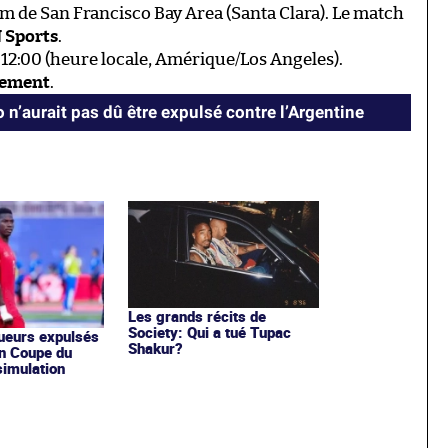
um de San Francisco Bay Area (Santa Clara). Le match
 Sports
.
à 12:00 (heure locale, Amérique/Los Angeles).
itement
.
n’aurait pas dû être expulsé contre l’Argentine
Les grands récits de
Society: Qui a tué Tupac
oueurs expulsés
Shakur?
n Coupe du
imulation