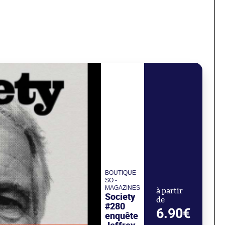
BOUTIQUE
SO -
MAGAZINES
à partir
Society
de
#280
6.90€
enquête