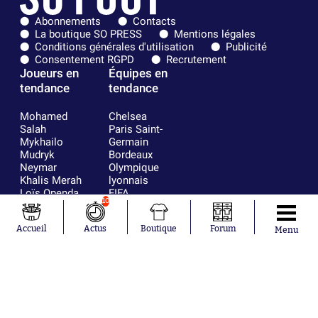
Abonnements
Contacts
La boutique SO PRESS
Mentions légales
Conditions générales d'utilisation
Publicité
Consentement RGPD
Recrutement
Joueurs en
Équipes en
tendance
tendance
Mohamed
Chelsea
Salah
Paris Saint-
Mykhailo
Germain
Mudryk
Bordeaux
Neymar
Olympique
Khalis Merah
lyonnais
Loïs Openda
FIFA
10
Moussa
Real Madrid
Niakhaté
RC Strasbourg
Accueil
Actus
Boutique
Forum
Nicolás
AC Milan
Menu
Tagliafico
France
Pavel Šulc
RC Lens
Josh Maja
Gauthier Hein