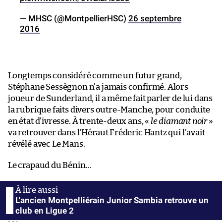
— MHSC (@MontpellierHSC)
26 septembre
2016
Longtemps considéré comme un futur grand,
Stéphane Sessègnon n’a jamais confirmé. Alors
joueur de Sunderland, il a même fait parler de lui dans
la rubrique faits divers outre-Manche, pour conduite
en état d’ivresse. À trente-deux ans, «
le diamant noir
»
va retrouver dans l’Héraut Fréderic Hantz qui l’avait
révélé avec Le Mans.
Le crapaud du Bénin…
L'ancien Montpelliérain Junior Sambia retrouve un
club en Ligue 2