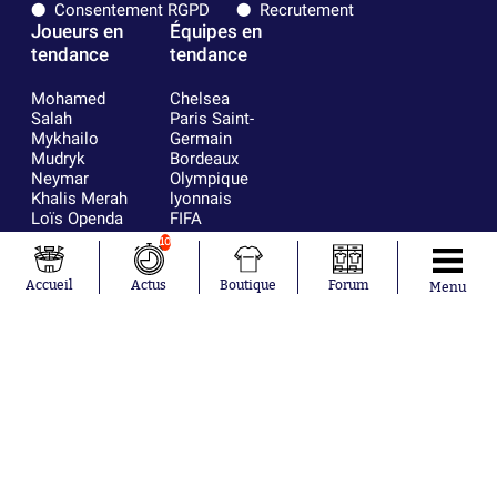
Consentement RGPD
Recrutement
Joueurs en
Équipes en
tendance
tendance
Mohamed
Chelsea
Salah
Paris Saint-
Mykhailo
Germain
Mudryk
Bordeaux
Neymar
Olympique
Khalis Merah
lyonnais
Loïs Openda
FIFA
Moussa
Real Madrid
10
Niakhaté
RC Strasbourg
Nicolás
AC Milan
Accueil
Actus
Boutique
Forum
Menu
Tagliafico
France
Pavel Šulc
RC Lens
Josh Maja
Gauthier Hein