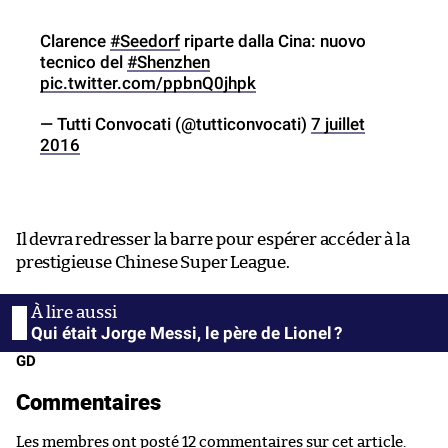
Clarence
#Seedorf
riparte dalla Cina: nuovo
tecnico del
#Shenzhen
pic.twitter.com/ppbnQ0jhpk
— Tutti Convocati (@tutticonvocati)
7 juillet
2016
Il devra redresser la barre pour espérer accéder à la
prestigieuse Chinese Super League.
Qui était Jorge Messi, le père de Lionel ?
GD
Commentaires
Les membres ont posté 12 commentaires sur cet article.