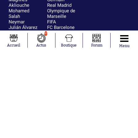
Akliouche
Real Madrid
Mohamed
Olympique de
Salah
Marseille
Neymar
FIFA
Julián Álvarez
FC Barcelone
Ferrán Torres
Argentine
10
Kilian Corredor
Olympique
Franco
lyonnais
Accueil
Actus
Boutique
Forum
Menu
Mastantuono
AS Monaco
Orel Mangala
RC Strasbourg
Rio Mavuba
Trabzonspor