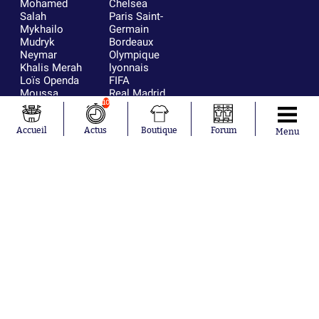
Mohamed
Chelsea
Salah
Paris Saint-
Mykhailo
Germain
Mudryk
Bordeaux
Neymar
Olympique
Khalis Merah
lyonnais
Loïs Openda
FIFA
Moussa
Real Madrid
10
Niakhaté
RC Strasbourg
Nicolás
AC Milan
Tagliafico
France
Accueil
Actus
Boutique
Forum
Menu
Pavel Šulc
RC Lens
Josh Maja
Gauthier Hein