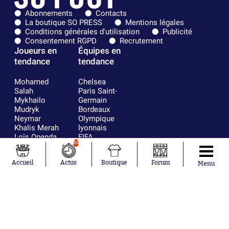
Abonnements
Contacts
La boutique SO PRESS
Mentions légales
Conditions générales d'utilisation
Publicité
Consentement RGPD
Recrutement
Joueurs en
Équipes en
tendance
tendance
Mohamed
Chelsea
Salah
Paris Saint-
Mykhailo
Germain
Mudryk
Bordeaux
Neymar
Olympique
Khalis Merah
lyonnais
Loïs Openda
FIFA
10
Moussa
Real Madrid
Niakhaté
RC Strasbourg
Accueil
Actus
Boutique
Forum
Nicolás
AC Milan
Menu
Tagliafico
France
Pavel Šulc
RC Lens
Josh Maja
Gauthier Hein