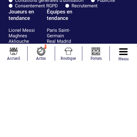
Conditions générales d'utilisation
Publicité
Consentement RGPD
Recrutement
Joueurs en
Équipes en
tendance
tendance
Lionel Messi
Paris Saint-
Maghnes
Germain
Akliouche
Real Madrid
Mohamed
Olympique de
6
Salah
Marseille
Neymar
FIFA
Accueil
Actus
Boutique
Forum
Menu
Julián Álvarez
FC Barcelone
Ferrán Torres
Argentine
Kilian Corredor
Olympique
Franco
lyonnais
Mastantuono
AS Monaco
Orel Mangala
RC Strasbourg
Rio Mavuba
Trabzonspor