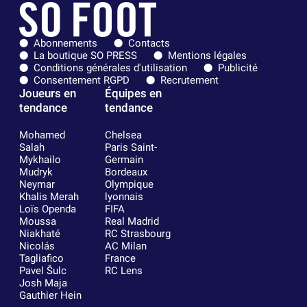
Abonnements
Contacts
La boutique SO PRESS
Mentions légales
Conditions générales d'utilisation
Publicité
Consentement RGPD
Recrutement
Joueurs en
Équipes en
tendance
tendance
Mohamed
Chelsea
Salah
Paris Saint-
Mykhailo
Germain
Mudryk
Bordeaux
Neymar
Olympique
Khalis Merah
lyonnais
Loïs Openda
FIFA
Moussa
Real Madrid
Niakhaté
RC Strasbourg
Nicolás
AC Milan
Tagliafico
France
Pavel Šulc
RC Lens
Josh Maja
Gauthier Hein