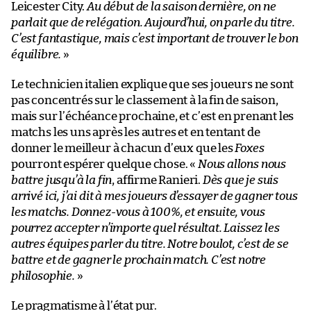
Leicester City.
Au début de la saison dernière, on ne
parlait que de relégation. Aujourd’hui, on parle du titre.
C’est fantastique, mais c’est important de trouver le bon
équilibre.
»
Le technicien italien explique que ses joueurs ne sont
pas concentrés sur le classement à la fin de saison,
mais sur l’échéance prochaine, et c’est en prenant les
matchs les uns après les autres et en tentant de
donner le meilleur à chacun d’eux que les
Foxes
pourront espérer quelque chose. «
Nous allons nous
battre jusqu’à la fin
, affirme Ranieri.
Dès que je suis
arrivé ici, j’ai dit à mes joueurs d’essayer de gagner tous
les matchs. Donnez-vous à 100%, et ensuite, vous
pourrez accepter n’importe quel résultat. Laissez les
autres équipes parler du titre. Notre boulot, c’est de se
battre et de gagner le prochain match. C’est notre
philosophie.
»
Le pragmatisme à l’état pur.