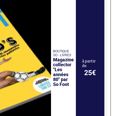
BOUTIQUE
SO - LIVRES
Magazine
à partir
collector
de
"Les
25€
années
80" par
So Foot