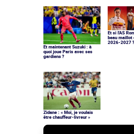
Et si l'AS Ro
beau maillot 
2026-2027 
Et maintenant Suzuki : à
quoi joue Paris avec ses
gardiens ?
Zidane : « Moi, je voulais
être chauffeur-livreur »