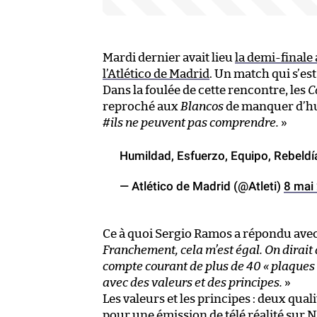
Mardi dernier avait lieu
la demi-finale 
l’Atlético de Madrid
. Un match qui s’es
Dans la foulée de cette rencontre, les
C
reproché aux
Blancos
de manquer d’hum
#ils ne peuvent pas comprendre.
»
Humildad, Esfuerzo, Equipo, Rebeld
— Atlético de Madrid (@Atleti)
8 mai
Ce à quoi Sergio Ramos a répondu avec
Franchement, cela m’est égal. On dirait 
compte courant de plus de 40 « plaques ».
avec des valeurs et des principes.
»
Les valeurs et les principes : deux qual
pour une émission de télé réalité sur N