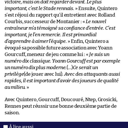
victoire, mais on doit regarder devant. Le plus
important, c’est le Stade rennais.
» Ensuite, Quintero
s’est réjoui du rapport qu’il entretient avec Rolland
Courbis, successeur de Montanier : «
Le nouvel
entraîneur m’a témoigné sa confiance d’entrée. C’est
important, je l’en remercie. Il est primordial
d’apprendre à aimer l’équipe.
» Enfin, Quintero a
évoqué sa possible future association avec Yoann
Gourcuff, meneur de jeu comme lui : «
Je suis un
numéro dix classique. Yoann Gourcuff est par exemple
un numéro dix plus moderne.
(…)
Ce serait un
privilège
(de jouer avec lui)
. Avec des attaquants aussi
rapides, il est important d’avoir des joueurs de qualité
au milieu.
»
Avec Quintero, Gourcuff, Doucouré, Ntep, Grosicki,
Rennes peut réussir une bonne deuxième partie de
saison.