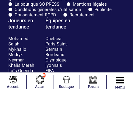
La boutique SO PRESS
Mentions légales
Conditions générales d'utilisation
Publicité
Consentement RGPD
Recrutement
Joueurs en
Équipes en
tendance
tendance
Mohamed
Chelsea
Salah
Paris Saint-
Mykhailo
Germain
Mudryk
Bordeaux
Neymar
Olympique
Khalis Merah
lyonnais
Loïs Openda
FIFA
Moussa
Real Madrid
10
Niakhaté
RC Strasbourg
Nicolás
AC Milan
Accueil
Actus
Boutique
Forum
Menu
Tagliafico
France
Pavel Šulc
RC Lens
Josh Maja
Gauthier Hein