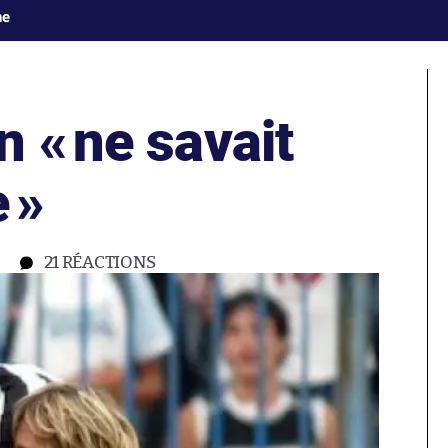
ne
n «
ne savait
e
»
21
RÉACTIONS