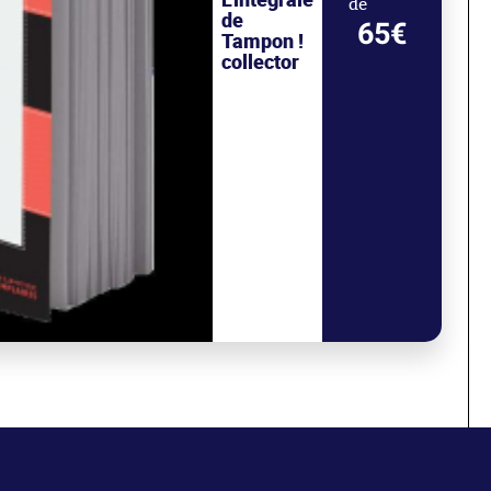
de
de
65€
Tampon !
collector