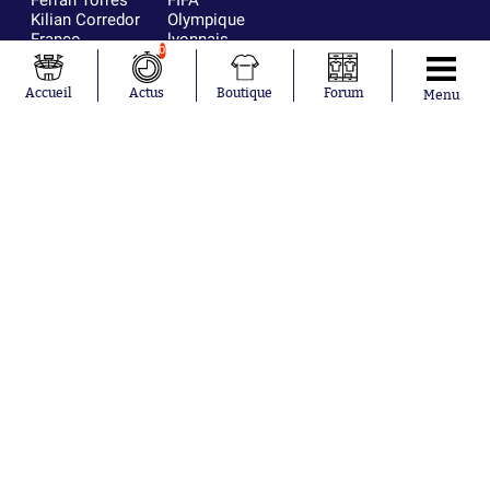
Kilian Corredor
Olympique
Franco
lyonnais
0
Mastantuono
AS Monaco
Orel Mangala
FC Barcelone
Accueil
Actus
Boutique
Forum
Rio Mavuba
Argentine
Menu
Rodri
RC Strasbourg
Mika Godts
Trabzonspor