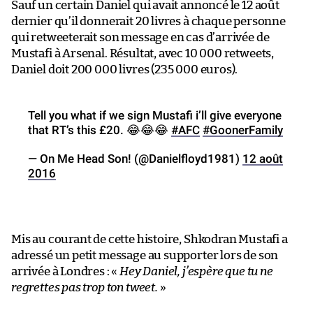
Sauf un certain Daniel qui avait annoncé le 12 août
dernier qu’il donnerait 20 livres à chaque personne
qui retweeterait son message en cas d’arrivée de
Mustafi à Arsenal. Résultat, avec 10 000 retweets,
Daniel doit 200 000 livres (235 000 euros).
Tell you what if we sign Mustafi i’ll give everyone
that RT’s this £20. 😂😂😂
#AFC
#GoonerFamily
— On Me Head Son! (@Danielfloyd1981)
12 août
2016
Mis au courant de cette histoire, Shkodran Mustafi a
adressé un petit message au supporter lors de son
arrivée à Londres : «
Hey Daniel, j’espère que tu ne
regrettes pas trop ton tweet.
»