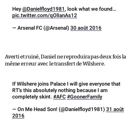
Hey
@Danielfloyd1981
, look what we found…
pic.twitter.com/qOlIanAs12
— Arsenal FC (@Arsenal)
30 août 2016
Averti et ruiné, Daniel ne reproduira pas deux fois la
même erreur avec le transfert de Wilshere.
If Wilshere joins Palace I will give everyone that
RT’s this absolutely nothing because I am
completely skint.
#AFC
#GoonerFamily
— On Me Head Son! (@Danielfloyd1981)
31 août
2016