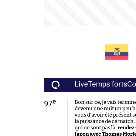
Live
Temps forts
C
e
97
Bon sur ce, je vais termin
devenu une nuit un peu hi
vous d'avoir été présent s
la puissance de ce match.
qui ne sont pas là,
rendez-
Japon avec Thomas Morlec