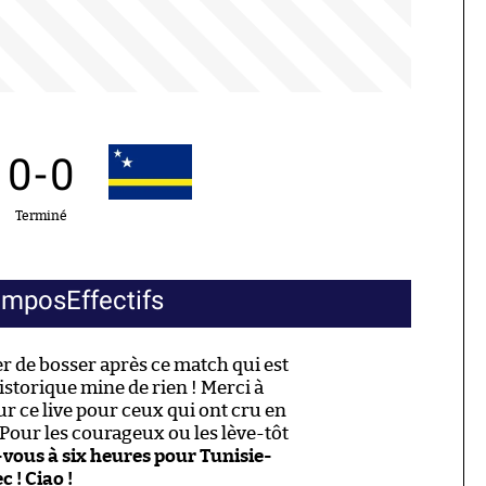
0
-
0
Terminé
ompos
Effectifs
er de bosser après ce match qui est
storique mine de rien ! Merci à
ur ce live pour ceux qui ont cru en
 Pour les courageux ou les lève-tôt
vous à six heures pour Tunisie-
 ! Ciao !