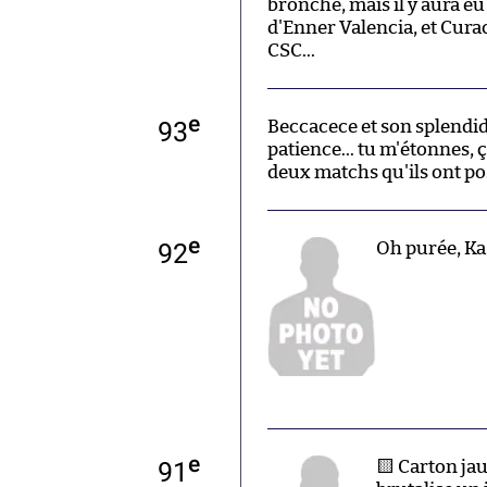
bronché, mais il y aura eu
d'Enner Valencia, et Curac
CSC...
e
93
Beccacece et son splendid
patience... tu m'étonnes, 
deux matchs qu'ils ont pos
e
92
Oh purée, Kas
e
91
🟨 Carton ja