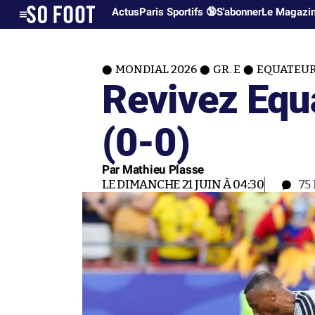
Actus
Paris Sportifs 🔞
S'abonner
Le Magazi
MONDIAL 2026
GR. E
EQUATEU
Revivez Equ
(0-0)
Par Mathieu Plasse
LE DIMANCHE 21 JUIN À 04:30
75