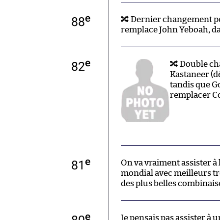
e
88
🔀 Dernier changement po
remplace John Yeboah, dan
e
82
🔀 Double c
Kastaneer (d
tandis que G
remplacer C
e
81
On va vraiment assister à l
mondial avec meilleurs t
des plus belles combinais
e
80
Je pensais pas assister à 