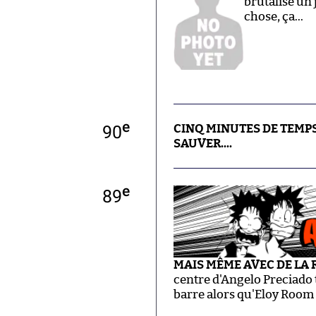
brutalise un
chose, ça...
e
90
CINQ MINUTES DE TEMPS
SAUVER....
e
89
MAIS MÊME AVEC DE LA R
centre d'Angelo Preciado 
barre alors qu'Eloy Room é