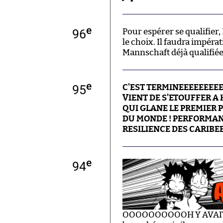
e
96
Pour espérer se qualifier,
le choix. Il faudra impér
Mannschaft déjà qualifiée
e
95
C'EST TERMINEEEEEEEEE
VIENT DE S'ETOUFFER A
QUI GLANE LE PREMIER 
DU MONDE ! PERFORMAN
RESILIENCE DES CARIBE
e
94
OOOOOOOOOOH Y AVAIT-IL