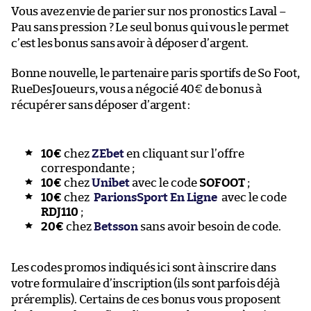
Vous avez envie de parier sur nos pronostics Laval –
Pau sans pression ? Le seul bonus qui vous le permet
c’est les bonus sans avoir à déposer d’argent.
Bonne nouvelle, le partenaire paris sportifs de So Foot,
RueDesJoueurs, vous a négocié 40€ de bonus à
récupérer sans déposer d’argent :
10€
chez
ZEbet
en cliquant sur l’offre
correspondante ;
10€
chez
Unibet
avec le code
SOFOOT
;
10€
chez
ParionsSport En Ligne
avec le code
RDJ110
;
20€
chez
Betsson
sans avoir besoin de code.
Les codes promos indiqués ici sont à inscrire dans
votre formulaire d’inscription (ils sont parfois déjà
préremplis). Certains de ces bonus vous proposent