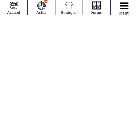
10
Conditions générales d'utilisation
Publicité
Consentement RGPD
Recrutement
Accueil
Actus
Boutique
Forum
Menu
Joueurs en
Équipes en
tendance
tendance
Mohamed
Chelsea
Salah
Paris Saint-
Mykhailo
Germain
Mudryk
Bordeaux
Neymar
Olympique
Khalis Merah
lyonnais
Loïs Openda
FIFA
Moussa
Real Madrid
Niakhaté
RC Strasbourg
Nicolás
AC Milan
Tagliafico
France
Pavel Šulc
RC Lens
Josh Maja
Gauthier Hein