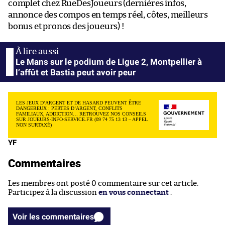
complet chez RueDesJoueurs (dernières infos,
annonce des compos en temps réel, côtes, meilleurs
bonus et pronos des joueurs) !
Le Mans sur le podium de Ligue 2, Montpellier à
l’affût et Bastia peut avoir peur
LES JEUX D’ARGENT ET DE HASARD PEUVENT ÊTRE
DANGEREUX : PERTES D’ARGENT, CONFLITS
FAMILIAUX, ADDICTION… RETROUVEZ NOS CONSEILS
SUR JOUEURS-INFO-SERVICE.FR (09 74 75 13 13 – APPEL
NON SURTAXÉ)
YF
Commentaires
Les membres ont posté 0 commentaire sur cet article.
Participez à la discussion
en vous connectant
.
Voir les commentaires