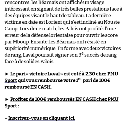
rencontres, les Béarnais ont affiché un visage
intéressant en signant de très belles prestations face à
des équipes visant le haut de tableau. La dernière
victime en date est Lorient qui s’est incliné au Nouste
Camp. Lors de ce match, les Palois ont profité d’une
erreur de la défense lorientaise pour ouvrir le score
par Mboup. Ensuite, les Béarnais ont résisté en
supériorité numérique. En forme avec deux victoires
e
de rang, Laval pourrait signer son 3
succès de rang
face à de solides Palois.
►
Le pari « victoire Laval » est coté à 2,30 chez
PMU
er
Sport
qui vous rembourse votre 1
pari de 100€
remboursé EN CASH.
►
Profitez de 100€ remboursés EN CASH chez PMU
Sport
:
–
Inscrivez-vous en cliquant ici.