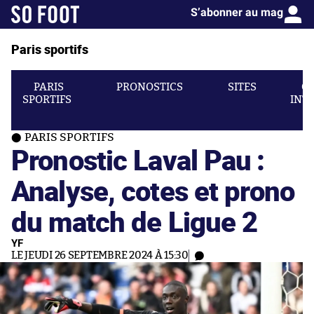
S’abonner au mag
Paris sportifs
PARIS
PRONOSTICS
SITES
C
SPORTIFS
INT
PARIS SPORTIFS
Pronostic Laval Pau :
Analyse, cotes et prono
du match de Ligue 2
YF
LE JEUDI 26 SEPTEMBRE 2024 À 15:30