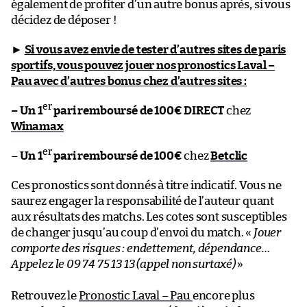
également de profiter d’un autre bonus après, si vous
décidez de déposer !
►
Si vous avez envie de tester d’autres sites de paris
sportifs, vous pouvez jouer nos pronostics Laval –
Pau
avec d’autres bonus chez d’autres sites :
er
– Un 1
pari remboursé de 100€ DIRECT
chez
Winamax
er
–
Un 1
pari remboursé de 100€
chez
Betclic
Ces pronostics sont donnés à titre indicatif. Vous ne
saurez engager la responsabilité de l’auteur quant
aux résultats des matchs. Les cotes sont susceptibles
de changer jusqu’au coup d’envoi du match. «
Jouer
comporte des risques : endettement, dépendance…
Appelez le 09 74 75 13 13 (appel non surtaxé)
»
Retrouvez le
Pronostic Laval – Pau
encore plus