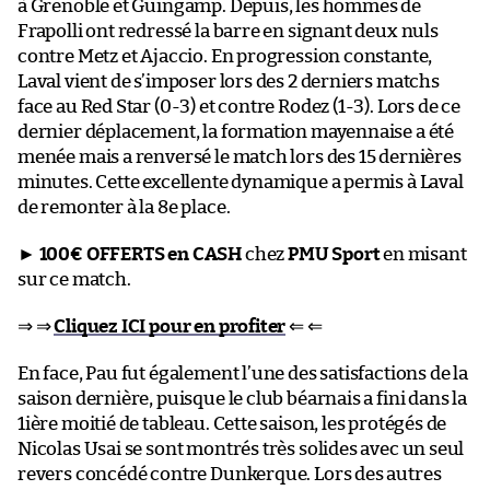
à Grenoble et Guingamp. Depuis, les hommes de
Frapolli ont redressé la barre en signant deux nuls
contre Metz et Ajaccio. En progression constante,
Laval vient de s’imposer lors des 2 derniers matchs
face au Red Star (0-3) et contre Rodez (1-3). Lors de ce
dernier déplacement, la formation mayennaise a été
menée mais a renversé le match lors des 15 dernières
minutes. Cette excellente dynamique a permis à Laval
de remonter à la 8e place.
►
100€ OFFERTS en CASH
chez
PMU Sport
en misant
sur ce match.
⇒ ⇒
Cliquez ICI pour en profiter
⇐ ⇐
En face, Pau fut également l’une des satisfactions de la
saison dernière, puisque le club béarnais a fini dans la
1ière moitié de tableau. Cette saison, les protégés de
Nicolas Usai se sont montrés très solides avec un seul
revers concédé contre Dunkerque. Lors des autres