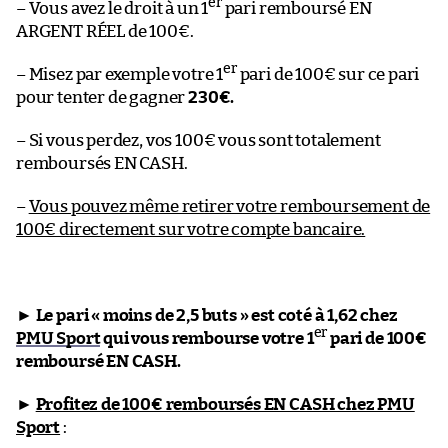
er
– Vous avez le droit à un 1
pari remboursé EN
ARGENT RÉEL de 100€.
er
– Misez par exemple votre 1
pari de 100€ sur ce pari
pour tenter de gagner
230€.
– Si vous perdez, vos 100€ vous sont totalement
remboursés EN CASH.
–
Vous pouvez même retirer votre remboursement de
100€ directement sur votre compte bancaire.
►
Le pari « moins de 2,5 buts » est coté à 1,62 chez
er
PMU Sport
qui vous rembourse votre 1
pari de 100€
remboursé EN CASH.
►
Profitez de 100€ remboursés EN CASH chez PMU
Sport
: