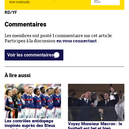
NON SURTAXÉ)
RD/YF
Commentaires
Les membres ont posté 1 commentaire sur cet article.
Participez à la discussion
en vous connectant
.
Voir les commentaires
À lire aussi
Les contrôles antidopage
Voyez Monsieur Macron : le
inopinés auprès des Bleus
football est bel et bien