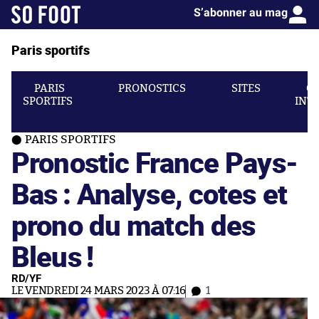
S’abonner au mag
Paris sportifs
PARIS
PRONOSTICS
SITES
C
SPORTIFS
INT
PARIS SPORTIFS
Pronostic France Pays-
Bas : Analyse, cotes et
prono du match des
Bleus !
RD/YF
LE VENDREDI 24 MARS 2023 À 07:16
1