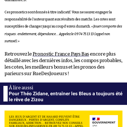
Ces pronostics sont donnés à titre indicatif. Vous ne saurez engager la
responsabilité de l’auteur quant aux résultats des matchs. Les cotes sont
susceptibles de changer jusqu’au coup d’envoi du match.
«
Jouer comporte des
risques : endettement, dépendance… Appelez le 09 74 75 13 13 (appel non
surtaxé).
»
Retrouvez le
Pronostic France Pays Bas
encore plus
détaillé avec les dernières infos, les compos probables,
les cotes, les meilleurs bonus et les pronos des
parieurs sur RueDesJoueurs !
Pour Théo Zidane, entraîner les Bleus a toujours été
le rêve de Zizou
LES JEUX D’ARGENT ET DE HASARD PEUVENT ÊTRE
DANGEREUX : PERTES D’ARGENT, CONFLITS
FAMILIAUX, ADDICTION… RETROUVEZ NOS CONSEILS
SUR JOUEURS-INFO-SERVICE.FR (09 74 75 13 13 – APPEL