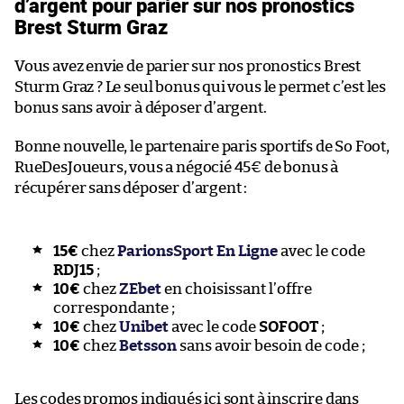
d’argent pour parier sur nos pronostics
Brest Sturm Graz
Vous avez envie de parier sur nos pronostics Brest
Sturm Graz ? Le seul bonus qui vous le permet c’est les
bonus sans avoir à déposer d’argent.
Bonne nouvelle, le partenaire paris sportifs de So Foot,
RueDesJoueurs, vous a négocié 45€ de bonus à
récupérer sans déposer d’argent :
15€
chez
ParionsSport En Ligne
avec le code
RDJ15
;
10€
chez
ZEbet
en choisissant l’offre
correspondante ;
10€
chez
Unibet
avec le code
SOFOOT
;
10€
chez
Betsson
sans avoir besoin de code ;
Les codes promos indiqués ici sont à inscrire dans