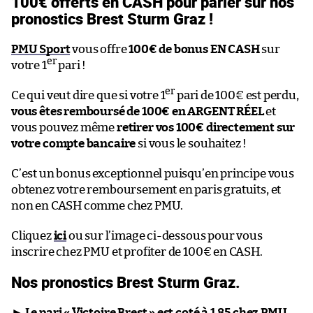
100€ offerts en CASH pour parier sur nos
pronostics Brest Sturm Graz !
PMU Sport
vous offre
100€ de bonus EN CASH
sur
er
votre 1
pari !
er
Ce qui veut dire que si votre 1
pari de 100€ est perdu,
vous êtes remboursé de 100€ en ARGENT RÉEL
et
vous pouvez même
retirer vos 100€ directement sur
votre compte bancaire
si vous le souhaitez !
C’est un bonus exceptionnel puisqu’en principe vous
obtenez votre remboursement en paris gratuits, et
non en CASH comme chez PMU.
Cliquez
ici
ou sur l’image ci-dessous pour vous
inscrire chez PMU et profiter de 100€ en CASH.
Nos pronostics Brest Sturm Graz.
►
Le pari « Victoire Brest » est coté à 1,85 chez
PMU