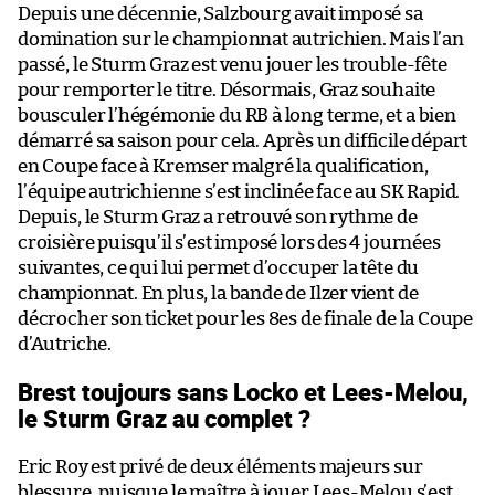
Depuis une décennie, Salzbourg avait imposé sa
domination sur le championnat autrichien. Mais l’an
passé, le Sturm Graz est venu jouer les trouble-fête
pour remporter le titre. Désormais, Graz souhaite
bousculer l’hégémonie du RB à long terme, et a bien
démarré sa saison pour cela. Après un difficile départ
en Coupe face à Kremser malgré la qualification,
l’équipe autrichienne s’est inclinée face au SK Rapid.
Depuis, le Sturm Graz a retrouvé son rythme de
croisière puisqu’il s’est imposé lors des 4 journées
suivantes, ce qui lui permet d’occuper la tête du
championnat. En plus, la bande de Ilzer vient de
décrocher son ticket pour les 8es de finale de la Coupe
d’Autriche.
Brest toujours sans Locko et Lees-Melou,
le Sturm Graz au complet ?
Eric Roy est privé de deux éléments majeurs sur
blessure, puisque le maître à jouer Lees-Melou s’est