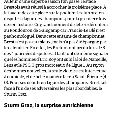
Auteur d’une superbe saison l’an passé, le stade
Brestois avait réussi à accrocher la troisième place. À
la faveur de cette place sur le podium, le club breton
dispute la Ligue des champions pour la première fois
de son histoire. Ce grand moment de fête se déroulera
au Roudourou de Guingamp car Francis-Le Blé n’est
pas homologué. Dans cette entame de championnat,
Brest n’est pas au mieux, mais n’a pas été épargné par
le calendrier. En effet, les Bretons ont perdu lors de 3
des 4 journées disputées. Il faut tout de même signaler
que les hommes d’Eric Roy ont subi la loi de Marseille,
Lens et le PSG, 3 gros morceaux de Ligue 1. Au rayon
des bonnes nouvelles, la seule victoire est intervenue
à domicile, et de belle manière face à Saint-Étienne (4-
0). Pour ses débuts en Ligue des champions, Brest fait
face à l’un de ses adversaires les plus abordables, le
Sturm Graz.
Sturm Graz, la surprise autrichienne