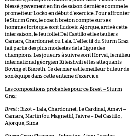
blessé gravement en fin de saison dernière comme le
prometteur Locko en début d’exercice. Pour affronter
le Sturm Graz, le coach breton compte sur ses
hommes forts que sont Ludovic Ajorque, arrivé cette
intersaison, le feu follet Del Castillo et les tauliers
Camara, Chardonnet ou Lala. L’effectif du Sturm Graz
fait partie des plus modestes de la Ligue des
champions. Les joueurs à suivre sont Horvat, le milieu
international géorgien Kiteishvili et les attaquants
Boving et Biereth. Ce dernier est le meilleur buteur de
son équipe dans cette entame d’exercice.
Les compositions probables pour ce Brest – Sturm
Graz:
Brest :
Bizot – Lala, Chardonnet, Le Cardinal, Amavi –
Camara, Martin (ou Magnetti), Faivre – Del Castillo,
Ajorque, Sima