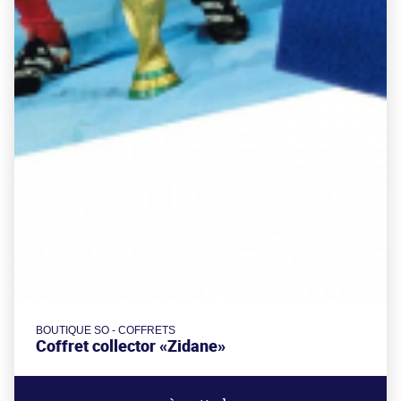
BOUTIQUE SO - COFFRETS
Coffret collector «Zidane»