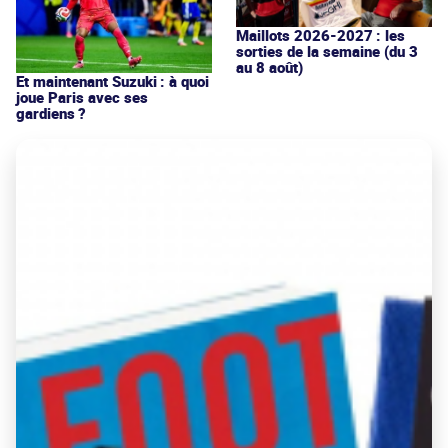
Maillots 2026-2027 : les
sorties de la semaine (du 3
au 8 août)
Et maintenant Suzuki : à quoi
joue Paris avec ses
gardiens ?