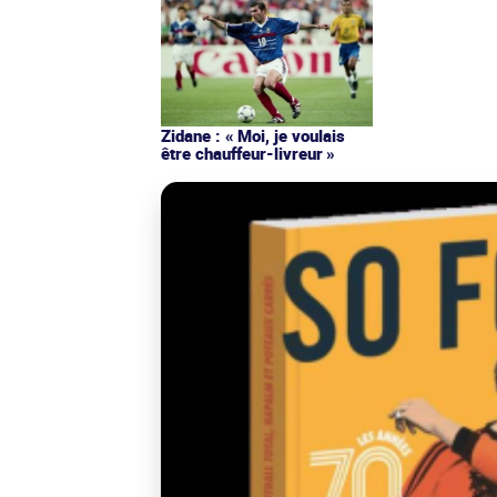
Zidane : « Moi, je voulais
être chauffeur-livreur »