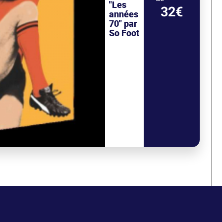
"Les
32€
années
70" par
So Foot