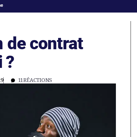
ne
 de contrat
 ?
19
11
RÉACTIONS