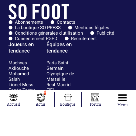
Abonnements
Contacts
La boutique SO PRESS
Mentions légales
Conditions générales d'utilisation
Publicité
Consentement RGPD
Recrutement
Joueurs en
Équipes en
tendance
tendance
Maghnes
Paris Saint-
Akliouche
Germain
Mohamed
Olympique de
Salah
Marseille
Lionel Messi
Real Madrid
Ferrán Torres
FIFA
0
Kilian Corredor
Olympique
Franco
lyonnais
Accueil
Actus
Boutique
Forum
Menu
Mastantuono
AS Monaco
Orel Mangala
FC Barcelone
Rio Mavuba
Argentine
Rodri
RC Strasbourg
Mika Godts
Trabzonspor