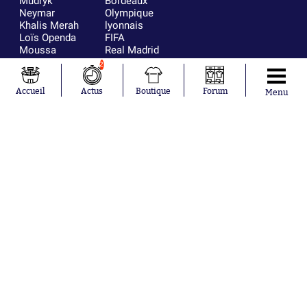
Mudryk
Bordeaux
Neymar
Olympique
Khalis Merah
lyonnais
Loïs Openda
FIFA
Moussa
Real Madrid
Niakhaté
RC Strasbourg
2
Nicolás
AC Milan
Tagliafico
France
Accueil
Actus
Boutique
Forum
Menu
Pavel Šulc
RC Lens
Josh Maja
Gauthier Hein