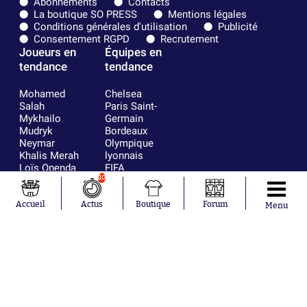
Abonnements
Contacts
La boutique SO PRESS
Mentions légales
Conditions générales d'utilisation
Publicité
Consentement RGPD
Recrutement
Joueurs en
Équipes en
tendance
tendance
Mohamed
Chelsea
Salah
Paris Saint-
Mykhailo
Germain
Mudryk
Bordeaux
Neymar
Olympique
Khalis Merah
lyonnais
Loïs Openda
FIFA
Moussa
Real Madrid
10
Niakhaté
RC Strasbourg
Nicolás
AC Milan
Accueil
Actus
Boutique
Forum
Menu
Tagliafico
France
Pavel Šulc
RC Lens
Josh Maja
Gauthier Hein