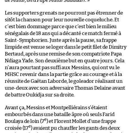
de Matar, on a Pape Matar Saaaaarr. »
Les supporters grenats ne pourront pas étrenner de
sitôt la chanson pour leur nouvelle coqueluche. Et
c’est bien dommage parce que c’est bien le milieu
sénégalais de 18 ans qui a décanté ce match fermé à
Saint-Symphorien. Juste après la pause, sa frappe
limpide est venue se loger dans le petit filet de Dimitry
Bertaud, après une remise de son compatriote Papa
Ndiaga Yade. Son deuxième but en quatre jours. Cela
n’aura pourtant pas suffi aux Messins, qui ont vu le
MHSC revenir dans la partie grâce au courage et à la
réussite de Gaëtan Laborde, le goleador réalisant un
une-deux avec son adversaire Thomas Delaine avant
de battre Oukidja sur sa droite.
Avant ça, Messins et Montpelliérains s’étaient
embourbés dans une bataille âpre où seuls Farid
e
Boulaya de loin (7
) et Florent Mollet d’une frappe
e
croisée (17
) avaient pu chauffer les gants des deux