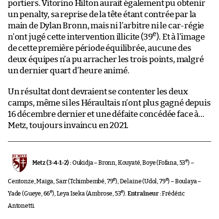
portiers. Vitorino Hilton aurait également pu obtenir
un penalty, sa reprise de la tête étant contrée par la
main de Dylan Bronn, mais ni l’arbitre ni le car-régie
e
n’ont jugé cette intervention illicite (39
). Et à l’image
de cette première période équilibrée, aucune des
deux équipes n’a pu arracher les trois points, malgré
un dernier quart d’heure animé.
Un résultat dont devraient se contenter les deux
camps, même si les Héraultais n’ont plus gagné depuis
16 décembre dernier et une défaite concédée face à…
Metz, toujours invaincu en 2021.
e
Metz (3-4-1-2) :
Oukidja – Bronn, Kouyaté, Boye (Fofana, 53
) –
e
e
Centonze, Maïga, Sarr (Tchimbembé, 79
), Delaine (Udol, 79
) – Boulaya –
e
e
Yade (Gueye, 66
), Leya Iseka (Ambrose, 53
).
Entraîneur :
Frédéric
Antonetti.