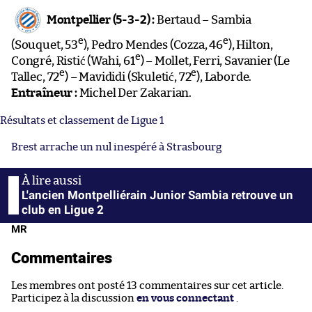
Montpellier (5-3-2) :
Bertaud – Sambia
e
e
(Souquet, 53
), Pedro Mendes (Cozza, 46
), Hilton,
e
Congré, Ristić (Wahi, 61
) – Mollet, Ferri, Savanier (Le
e
e
Tallec, 72
) – Mavididi (Skuletić, 72
), Laborde.
Entraîneur :
Michel Der Zakarian.
Résultats et classement de Ligue 1
Brest arrache un nul inespéré à Strasbourg
L'ancien Montpelliérain Junior Sambia retrouve un
club en Ligue 2
MR
Commentaires
Les membres ont posté 13 commentaires sur cet article.
Participez à la discussion
en vous connectant
.