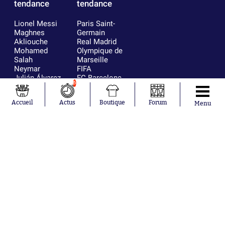
tendance
tendance
Lionel Messi
Paris Saint-
Maghnes
Germain
Akliouche
Real Madrid
Mohamed
Olympique de
Salah
Marseille
Neymar
FIFA
Julián Álvarez
FC Barcelone
6
Ferrán Torres
Argentine
Kilian Corredor
Olympique
Accueil
Actus
Boutique
Forum
Franco
lyonnais
Menu
Mastantuono
AS Monaco
Orel Mangala
RC Strasbourg
Rio Mavuba
Trabzonspor