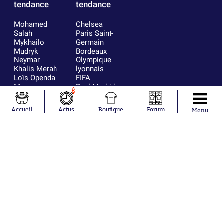
tendance
tendance
Mohamed
Chelsea
Salah
Paris Saint-
Mykhailo
Germain
Mudryk
Bordeaux
Neymar
Olympique
Khalis Merah
lyonnais
Loïs Openda
FIFA
Moussa
Real Madrid
5
Niakhaté
RC Strasbourg
Nicolás
AC Milan
Accueil
Actus
Boutique
Forum
Menu
Tagliafico
France
Pavel Šulc
RC Lens
Josh Maja
Gauthier Hein