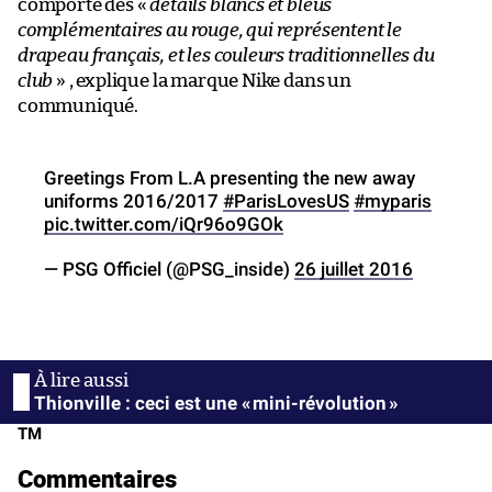
comporte des «
détails blancs et bleus
complémentaires au rouge, qui représentent le
drapeau français, et les couleurs traditionnelles du
club
» , explique la marque Nike dans un
communiqué.
Greetings From L.A presenting the new away
uniforms 2016/2017
#ParisLovesUS
#myparis
pic.twitter.com/iQr96o9GOk
— PSG Officiel (@PSG_inside)
26 juillet 2016
Thionville : ceci est une « mini-révolution »
TM
Commentaires