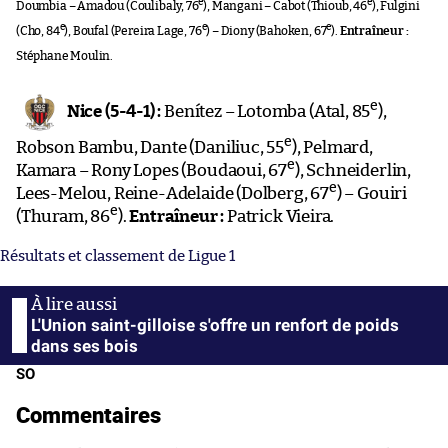
e
e
Doumbia – Amadou (Coulibaly, 76
), Mangani – Cabot (Thioub, 46
), Fulgini
e
e
e
(Cho, 84
), Boufal (Pereira Lage, 76
) – Diony (Bahoken, 67
).
Entraîneur :
Stéphane Moulin.
e
Nice (5-4-1) :
Benítez – Lotomba (Atal, 85
),
e
Robson Bambu, Dante (Daniliuc, 55
), Pelmard,
e
Kamara – Rony Lopes (Boudaoui, 67
), Schneiderlin,
e
Lees-Melou, Reine-Adelaide (Dolberg, 67
) – Gouiri
e
(Thuram, 86
).
Entraîneur :
Patrick Vieira.
Résultats et classement de Ligue 1
L'Union saint-gilloise s'offre un renfort de poids
dans ses bois
SO
Commentaires