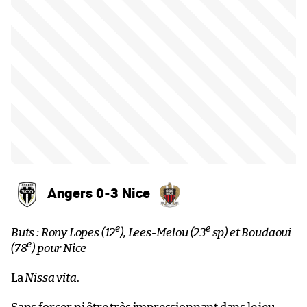
Angers 0-3 Nice
e
e
Buts : Rony Lopes (12
), Lees-Melou (23
sp) et Boudaoui
e
(78
) pour Nice
La
Nissa vita
.