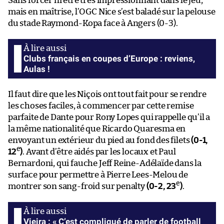
Sans forcer ni être très impressionnant dans le jeu,
mais en maîtrise, l’OGC Nice s’est baladé sur la pelouse
du stade Raymond-Kopa face à Angers (0-3).
Clubs français en coupes d’Europe : reviens,
Aulas !
Il faut dire que les Niçois ont tout fait pour se rendre
les choses faciles, à commencer par cette remise
parfaite de Dante pour Rony Lopes qui rappelle qu’il a
la même nationalité que Ricardo Quaresma en
envoyant un extérieur du pied au fond des filets
(0-1,
e
12
)
. Avant d’être aidés par les locaux et Paul
Bernardoni, qui fauche Jeff Reine-Adélaïde dans la
surface pour permettre à Pierre Lees-Melou de
e
montrer son sang-froid sur penalty
(0-2, 23
)
.
Vieira : « C’est compliqué de parler de football