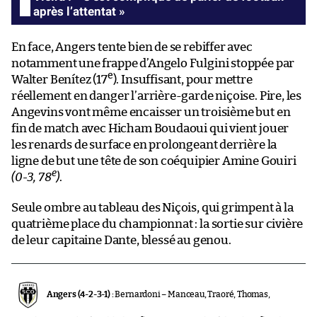
après l’attentat »
En face, Angers tente bien de se rebiffer avec
notamment une frappe d’Angelo Fulgini stoppée par
e
Walter Benítez (17
). Insuffisant, pour mettre
réellement en danger l’arrière-garde niçoise. Pire, les
Angevins vont même encaisser un troisième but en
fin de match avec Hicham Boudaoui qui vient jouer
les renards de surface en prolongeant derrière la
ligne de but une tête de son coéquipier Amine Gouiri
e
(0-3, 78
)
.
Seule ombre au tableau des Niçois, qui grimpent à la
quatrième place du championnat : la sortie sur civière
de leur capitaine Dante, blessé au genou.
Angers (4-2-3-1) :
Bernardoni – Manceau, Traoré, Thomas,